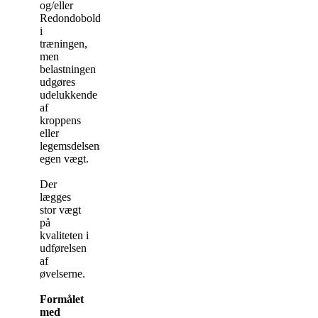
og/eller
Redondobolde
i
træningen,
men
belastningen
udgøres
udelukkende
af
kroppens
eller
legemsdelsens
egen vægt.
Der
lægges
stor vægt
på
kvaliteten i
udførelsen
af
øvelserne.
Formålet
med