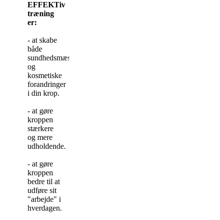
EFFEKTiv
træning
er:
- at skabe
både
sundhedsmæssige
og
kosmetiske
forandringer
i din krop.
- at gøre
kroppen
stærkere
og mere
udholdende.
- at gøre
kroppen
bedre til at
udføre sit
"arbejde" i
hverdagen.