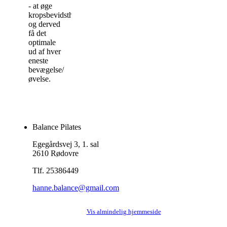
- at øge
kropsbevidstheden
og derved
få det
optimale
ud af hver
eneste
bevægelse/
øvelse.
Balance Pilates
Egegårdsvej 3, 1. sal
2610 Rødovre
Tlf. 25386449
hanne.balance@gmail.com
Vis almindelig hjemmeside